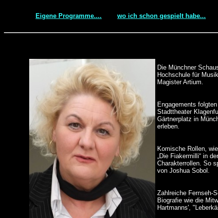
*
*
Eigene Programme....
wo ich schon gespielt habe...
Die Münchner Schausp
Hochschule für Musik
Magister Artium.
Engagements folgten 
Stadttheater Klagenf
Gärtnerplatz in Münch
erleben.
Komische Rollen, wie 
„Die Fiakermilli“ in 
Charakterrollen. So s
von Joshua Sobol.
Zahlreiche Fernseh-Se
Biografie wie die Mit
Hartmanns', "Leberkäs